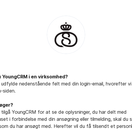
u YoungCRM i en virksomhed?
 udfylde nedenstående felt med din login-email, hvorefter v
in-siden.
søger?
l tilgå YoungCRM for at se de oplysninger, du har delt med
et i forbindelse med din ansøgning eller tilmelding, skal du 
 som du har ansøgt med. Herefter vil du få tilsendt et personli