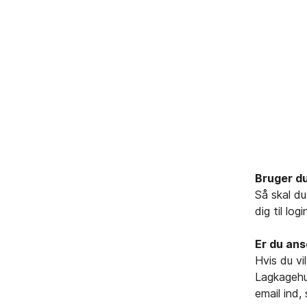
Bruger d
Så skal du
dig til log
Er du an
Hvis du vi
Lagkagehus
email ind,