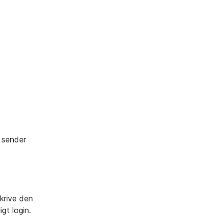
i sender
skrive den
gt login.